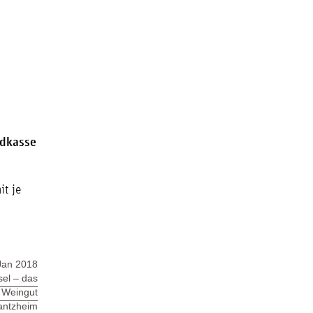
ndkasse
t je
Jan 2018
el – das
m Weingut
antzheim