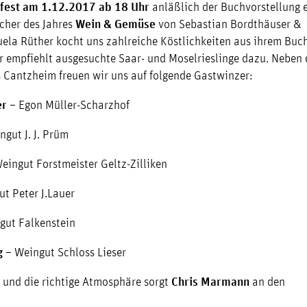
fest am 1.12.2017 ab 18 Uhr
anläßlich der Buchvorstellung 
cher des Jahres
Wein & Gemüse
von Sebastian Bordthäuser &
ela Rüther kocht uns zahlreiche Köstlichkeiten aus ihrem Buc
 empfiehlt ausgesuchte Saar- und Moselrieslinge dazu. Neben
 Cantzheim freuen wir uns auf folgende Gastwinzer:
er
– Egon Müller-Scharzhof
ngut J. J. Prüm
eingut Forstmeister Geltz-Zilliken
ut Peter J.Lauer
gut Falkenstein
g
– Weingut Schloss Lieser
s und die richtige Atmosphäre sorgt
Chris Marmann
an den