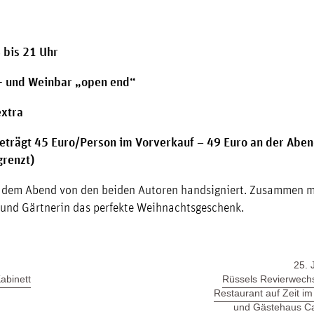
bis 21 Uhr
t- und Weinbar „open end“
extra
beträgt 45 Euro/Person im Vorverkauf – 49 Euro an der Abe
grenzt)
 dem Abend von den beiden Autoren handsigniert. Zusammen mi
 und Gärtnerin das perfekte Weihnachtsgeschenk.
25. 
abinett
Rüssels Revierwechs
Restaurant auf Zeit i
und Gästehaus C