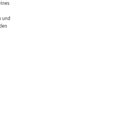
eines
h und
 den