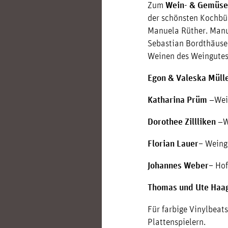
Zum
Wein- & Gemüse
der schönsten Kochbü
Manuela Rüther. Manu
Sebastian Bordthäuser
Weinen des Weingutes
Egon & Valeska Müll
Katharina Prüm –
Wei
Dorothee Zillliken –
W
Florian Lauer
– Weing
Johannes Weber
– Hof
Thomas und Ute Haa
Für farbige Vinylbeat
Plattenspielern.