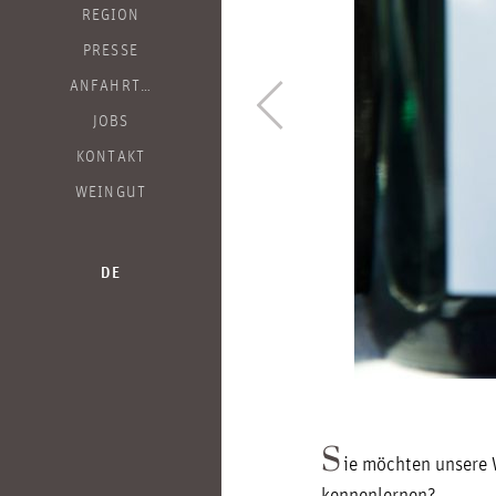
REGION
PRESSE
ANFAHRT…
JOBS
KONTAKT
WEINGUT
DE
S
ie möchten unsere 
kennenlernen?