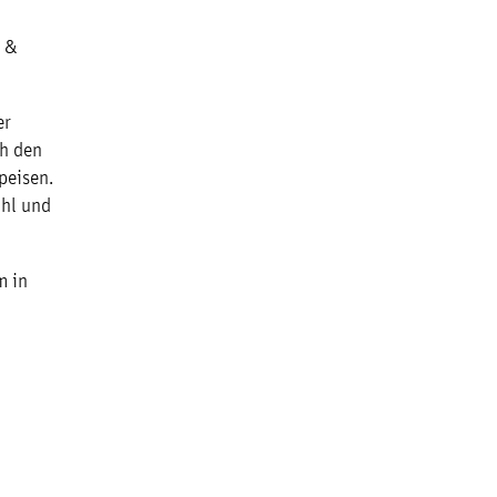
n &
er
ch den
peisen.
ahl und
m in