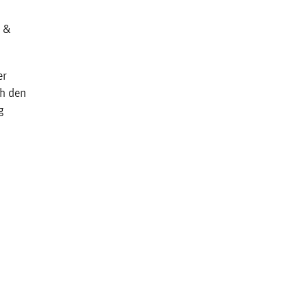
n &
er
ch den
g