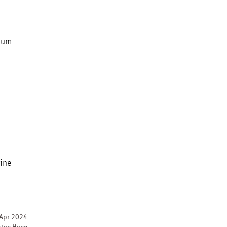
n um
ine
 Apr 2024
sten Henn