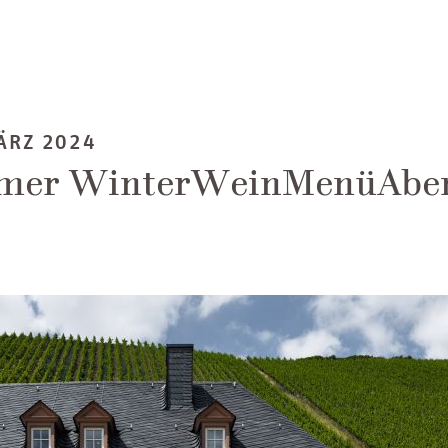
ÄRZ 2024
imer WinterWeinMenüAbe