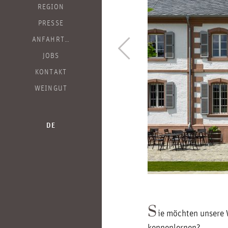
REGION
PRESSE
ANFAHRT…
JOBS
KONTAKT
WEINGUT
DE
S
ie möchten unsere 
kennenlernen?