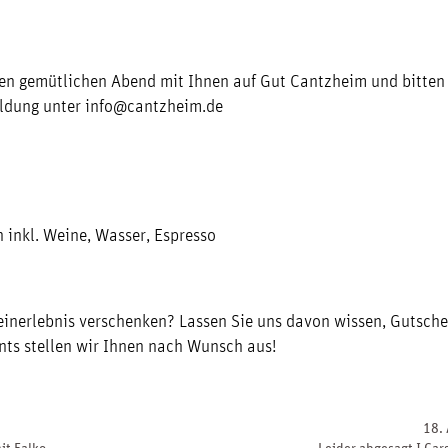
nen gemütlichen Abend mit Ihnen auf Gut Cantzheim und bitte
ldung unter info@cantzheim.de
 inkl. Weine, Wasser, Espresso
inerlebnis verschenken? Lassen Sie uns davon wissen, Gutsche
ts stellen wir Ihnen nach Wunsch aus!
18.
it Falko
Leider abgesagt I Car